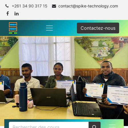
+261 34 90 317 15
c
ontact@spike-technology.com
Contactez-nous
.