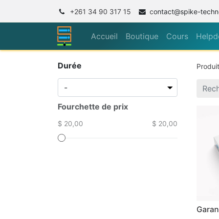
+261 34 90 317 15
c
ontact@spike-techn
Accueil
Boutique
Cours
Helpd
Durée
Produi
Fourchette de prix
$ 20,00
$ 20,00
Garan