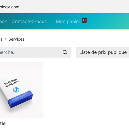
ology.com
0
esk
Contactez-nous
Mon panier
ts
Services
Liste de prix publique
tie